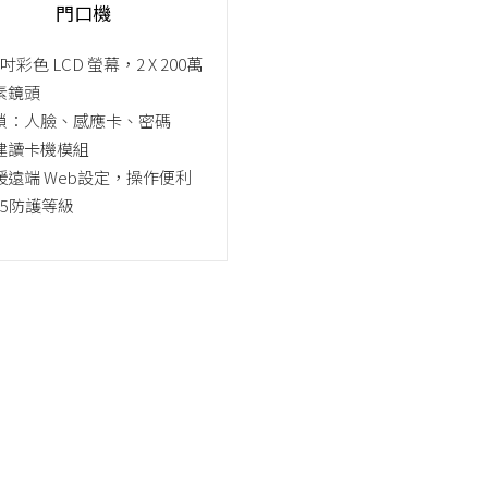
門口機
3 吋彩色 LCD 螢幕，2 X 200萬
素鏡頭
鎖：人臉、感應卡、密碼
建讀卡機模組
援遠端 Web設定，操作便利
65防護等級