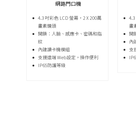
網路門口機
4.3 吋彩色 LCD 螢幕，2 X 200萬
4.
畫素鏡頭
畫
開鎖：人臉、感應卡、密碼和指
開
紋
內
內建讀卡機模組
支
支援遠端 Web設定，操作便利
IP
IP65防護等級